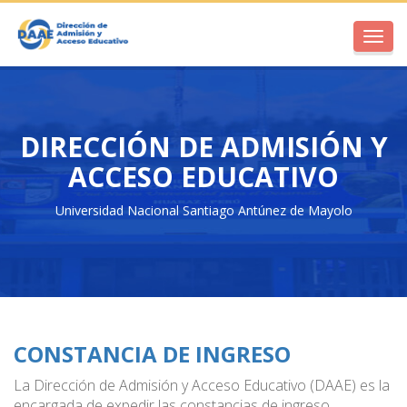
Toggl
navig
DIRECCIÓN DE ADMISIÓN Y
ACCESO EDUCATIVO
Universidad Nacional Santiago Antúnez de Mayolo
CONSTANCIA DE INGRESO
La Dirección de Admisión y Acceso Educativo (DAAE) es la
encargada de expedir las constancias de ingreso,